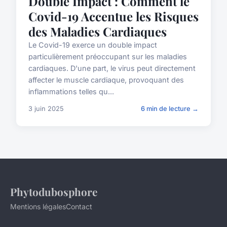
Double Impact : Comment le
Covid-19 Accentue les Risques
des Maladies Cardiaques
Le Covid-19 exerce un double impact
particulièrement préoccupant sur les maladies
cardiaques. D'une part, le virus peut directement
affecter le muscle cardiaque, provoquant des
inflammations telles qu...
3 juin 2025
6 min de lecture →
Phytodubosphore
Mentions légales
Contact