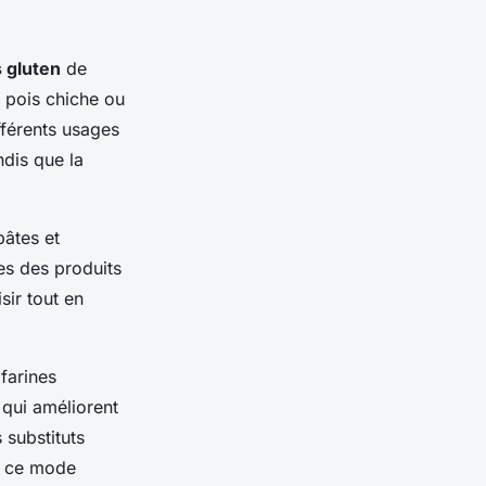
s gluten
de
 pois chiche ou
fférents usages
ndis que la
pâtes et
es des produits
sir tout en
farines
 qui améliorent
 substituts
rs ce mode