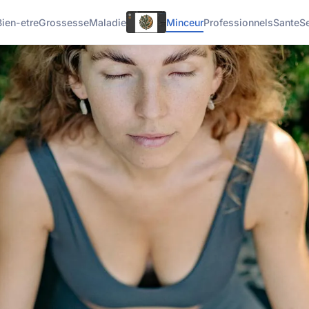
Bien-etre
Grossesse
Maladie
Minceur
Professionnels
Sante
S