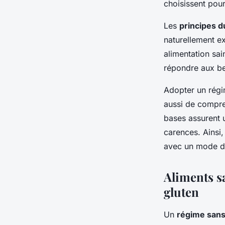
choisissent pour
Les
principes d
Guillaume
•
3 juin 2025
•
5 min de lecture
naturellement ex
alimentation sai
répondre aux bes
Adopter un régim
aussi de compren
bases assurent u
carences. Ainsi,
avec un mode de
Aliments s
gluten
Un
régime sans