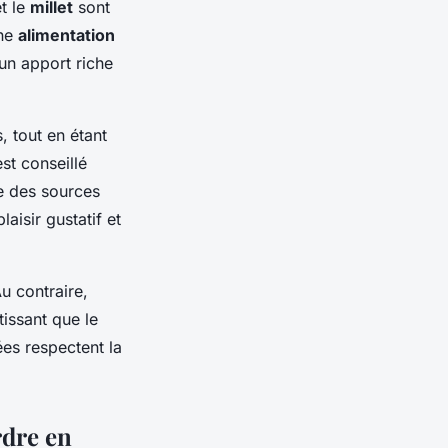
t le
millet
sont
une
alimentation
 un apport riche
, tout en étant
est conseillé
ue des sources
aisir gustatif et
u contraire,
tissant que le
ées respectent la
rdre en