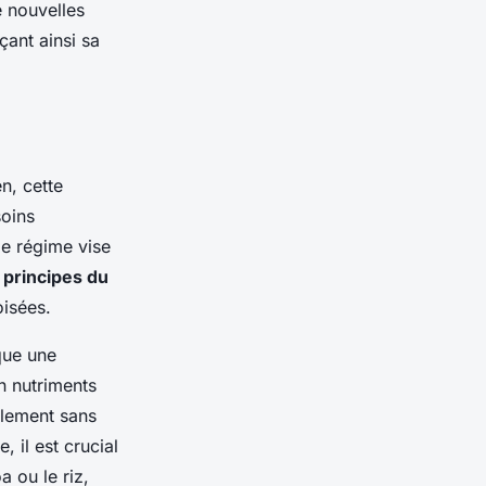
e nouvelles
çant ainsi sa
n, cette
soins
Ce régime vise
s
principes du
isées.
que une
n nutriments
llement sans
, il est crucial
a ou le riz,