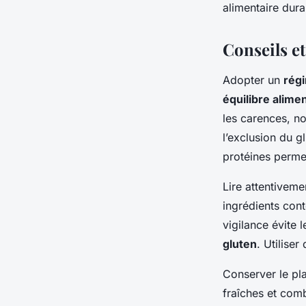
alimentaire dura
Conseils et
Adopter un
rég
équilibre alime
les carences, n
l’exclusion du gl
protéines perme
Lire attentiveme
ingrédients con
vigilance évite 
gluten
. Utilise
Conserver le pla
fraîches et comb