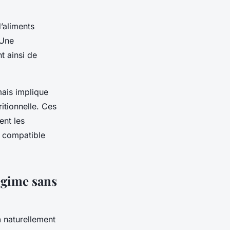
’aliments
 Une
t ainsi de
mais implique
itionnelle. Ces
ent les
t compatible
égime sans
n
naturellement