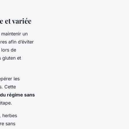
 et variée
 maintenir un
res afin d’éviter
 lors de
s gluten et
pérer les
s. Cette
 du régime sans
étape.
, herbes
ire sans