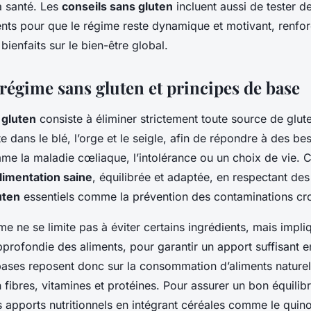
 santé. Les
conseils sans gluten
incluent aussi de tester d
ents pour que le régime reste dynamique et motivant, renfor
 bienfaits sur le bien-être global.
régime sans gluten et principes de base
 gluten
consiste à éliminer strictement toute source de glute
e dans le blé, l’orge et le seigle, afin de répondre à des be
me la maladie cœliaque, l’intolérance ou un choix de vie. 
limentation saine
, équilibrée et adaptée, en respectant de
uten
essentiels comme la prévention des contaminations cro
e ne se limite pas à éviter certains ingrédients, mais impli
profondie des aliments, pour garantir un apport suffisant e
 bases reposent donc sur la consommation d’aliments nature
 fibres, vitamines et protéines. Pour assurer un bon équilibre
es apports nutritionnels en intégrant céréales comme le quino