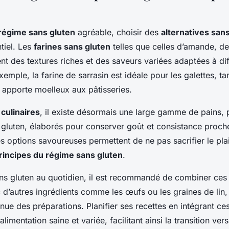
régime sans gluten
agréable, choisir des
alternatives san
ntiel. Les
farines sans gluten
telles que celles d’amande, de
ent des textures riches et des saveurs variées adaptées à di
exemple, la farine de sarrasin est idéale pour les galettes, ta
 apporte moelleux aux pâtisseries.
 culinaires
, il existe désormais une large gamme de pains, 
s gluten, élaborés pour conserver goût et consistance proch
es options savoureuses permettent de ne pas sacrifier le plai
rincipes du régime sans gluten
.
ans gluten au quotidien, il est recommandé de combiner ces 
 d’autres ingrédients comme les œufs ou les graines de lin,
tenue des préparations. Planifier ses recettes en intégrant ces
alimentation saine et variée, facilitant ainsi la transition ve