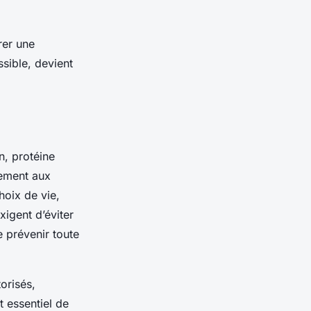
rer une
sible, devient
n, protéine
lement aux
hoix de vie,
xigent d’éviter
 prévenir toute
orisés,
st essentiel de