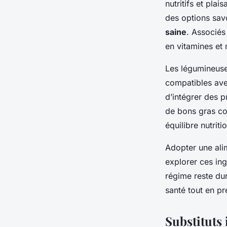
nutritifs et pla
des options sav
saine
. Associés
en vitamines et
Les légumineuses
compatibles av
d’intégrer des p
de bons gras com
équilibre nutriti
Adopter une alim
explorer ces ing
régime reste dur
santé tout en pr
Substituts 