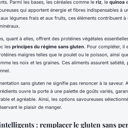
isants. Parmi les bases, les céréales comme le
riz
, le
quinoa
e
oureuses qui apportent énergie et fibres indispensables à 
 aux légumes frais et aux fruits, ces éléments contribuent à
 minéraux.
, quant à elles, offrent des protéines végétales essentielles
ec les
principes du régime sans gluten
. Pour compléter, il 
rotéines maigres telles que le poulet ou le poisson, ainsi q
me les noix et les graines. Ces aliments assurent satiété, pl
onnel.
entation sans gluten ne signifie pas renoncer à la saveur. A
rédients ouvre la porte à une palette de goûts variés, garan
able et agréable. Ainsi, les options savoureuses sélectionn
éservant le plaisir de manger.
intelligents : remplacer le gluten sans pe