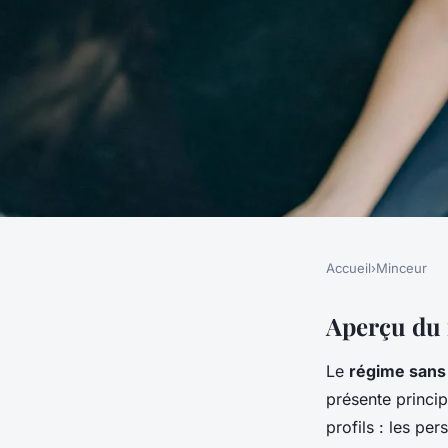
Accueil
›
Minceur
MINCEUR
Régime sans gluten 
Aperçu du 
Le
régime sans
options alimentaires
présente princip
savoureuses et sain
profils : les pe